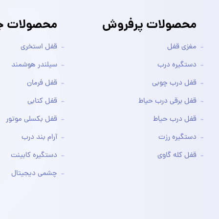
محصولات پرفروش
محصولات جد
مغزی قفل
قفل استخری
دستگیره درب
سیلندر هوشمند
قفل درب چوبی
قفل فرمان
قفل برقی درب حیاط
قفل کتابی
قفل درب حیاط
قفل بکسلی موتور
دستگیره رزت
آرام بند درب
قفل کله گاوی
دستگیره کابینت
چشمی دیجیتال