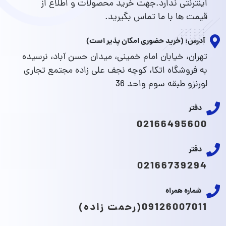
اینترنتی ندارد.جهت خرید محصولات و اطلاع از
قیمت ها با ما تماس بگیرید.
آدرس: (خرید حضوری امکان پذیر است)
تهران، خیابان امام خمینی، میدان حسن آباد، نرسیده
به فروشگاه اتکا، کوچه نجف علی زاده مجتمع تجاری
لورنزو طبقه سوم واحد 36
دفتر
02166495600
دفتر
02166739294
شماره همراه
09126007011(رحمت زاده)