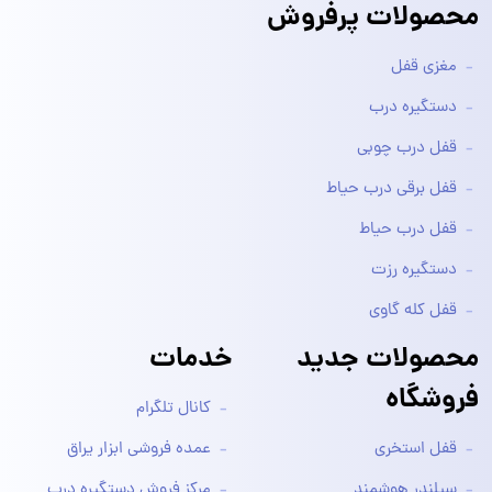
محصولات پرفروش
مغزی قفل
دستگیره درب
قفل درب چوبی
قفل برقی درب حیاط
قفل درب حیاط
دستگیره رزت
قفل کله گاوی
محصولات جدید
خدمات
فروشگاه
کانال تلگرام
قفل استخری
عمده فروشی ابزار یراق
سیلندر هوشمند
مرکز فروش دستگیره درب