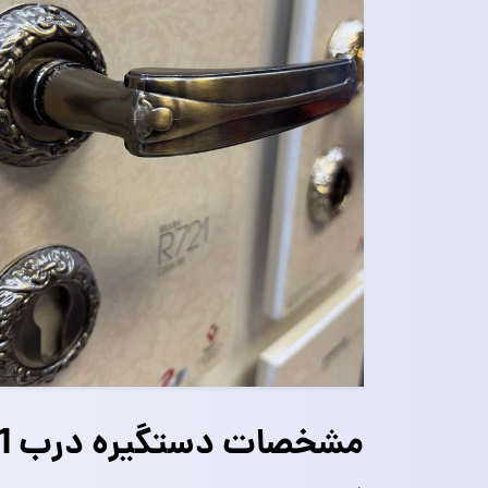
مشخصات دستگیره درب R721 فوروارد