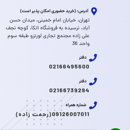
آدرس: (خرید حضوری امکان پذیر است)
تهران، خیابان امام خمینی، میدان حسن
آباد، نرسیده به فروشگاه اتکا، کوچه نجف
علی زاده مجتمع تجاری لورنزو طبقه سوم
واحد 36
دفتر
02166495600
دفتر
02166739294
شماره همراه
09126007011(رحمت زاده)