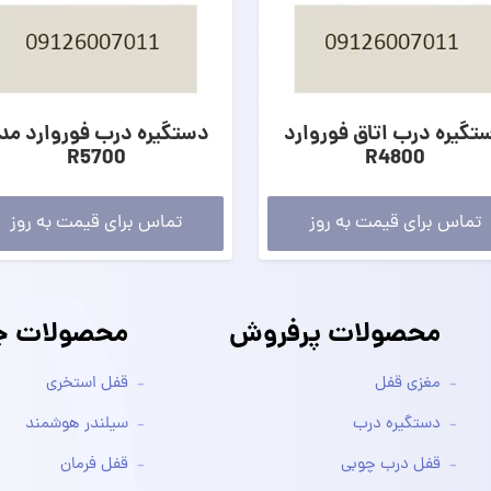
تگیره درب اتاق فوروارد
دستگیره درب فوروارد مد
R5700
R4800
تماس برای قیمت به روز
تماس برای قیمت به روز
محصولات پرفروش
محصولات جد
مغزی قفل
قفل استخری
دستگیره درب
سیلندر هوشمند
قفل درب چوبی
قفل فرمان