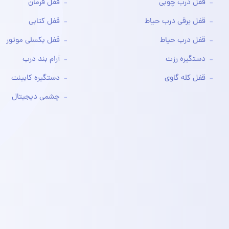
قفل درب چوبی
قفل فرمان
قفل برقی درب حیاط
قفل کتابی
قفل درب حیاط
قفل بکسلی موتور
دستگیره رزت
آرام بند درب
قفل کله گاوی
دستگیره کابینت
چشمی دیجیتال