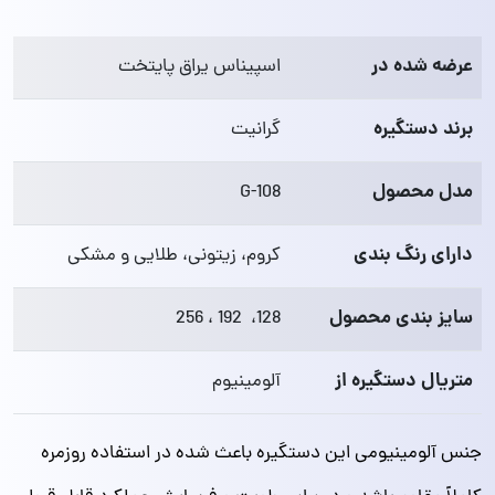
عرضه شده در
اسپیناس یراق پایتخت
برند دستگیره
گرانیت
مدل محصول
G-108
دارای رنگ بندی
کروم، زیتونی، طلایی و مشکی
سایز بندی محصول
128، 192 ، 256
متریال دستگیره از
آلومینیوم
جنس آلومینیومی این دستگیره باعث شده در استفاده روزمره