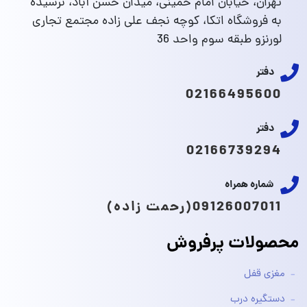
تهران، خیابان امام خمینی، میدان حسن آباد، نرسیده
به فروشگاه اتکا، کوچه نجف علی زاده مجتمع تجاری
لورنزو طبقه سوم واحد 36
دفتر
02166495600
دفتر
02166739294
شماره همراه
09126007011(رحمت زاده)
محصولات پرفروش
مغزی قفل
دستگیره درب