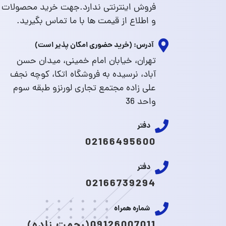
فروش اینترنتی ندارد.جهت خرید محصولات
و اطلاع از قیمت ها با ما تماس بگیرید.
آدرس: (خرید حضوری امکان پذیر است)
تهران، خیابان امام خمینی، میدان حسن
آباد، نرسیده به فروشگاه اتکا، کوچه نجف
علی زاده مجتمع تجاری لورنزو طبقه سوم
واحد 36
دفتر
02166495600
دفتر
02166739294
شماره همراه
09126007011(رحمت زاده)