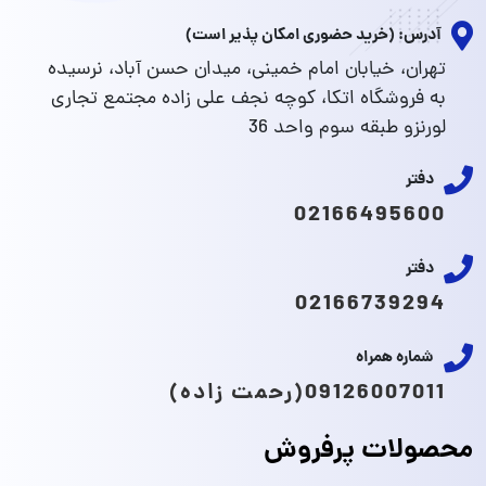
آدرس: (خرید حضوری امکان پذیر است)
تهران، خیابان امام خمینی، میدان حسن آباد، نرسیده
به فروشگاه اتکا، کوچه نجف علی زاده مجتمع تجاری
لورنزو طبقه سوم واحد 36
دفتر
02166495600
دفتر
02166739294
شماره همراه
09126007011(رحمت زاده)
محصولات پرفروش