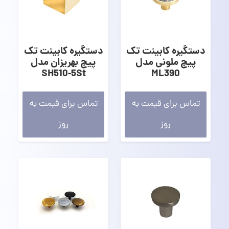
دستگیره کابینت تک
دستگیره کابینت تک
پیچ ملونی مدل
پیچ بهریزان مدل
SH510-5St
ML390
تماس برای قیمت به
تماس برای قیمت به
روز
روز