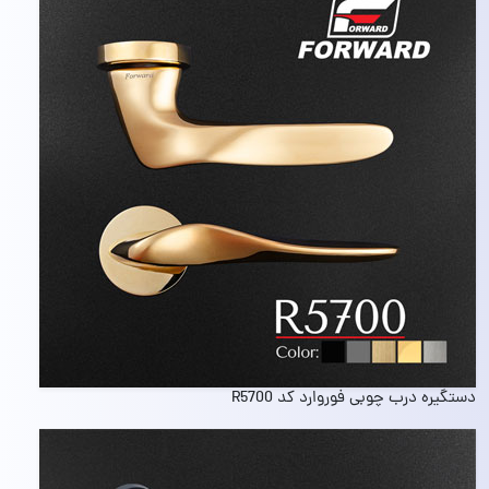
دستگیره درب چوبی فوروارد کد R5700