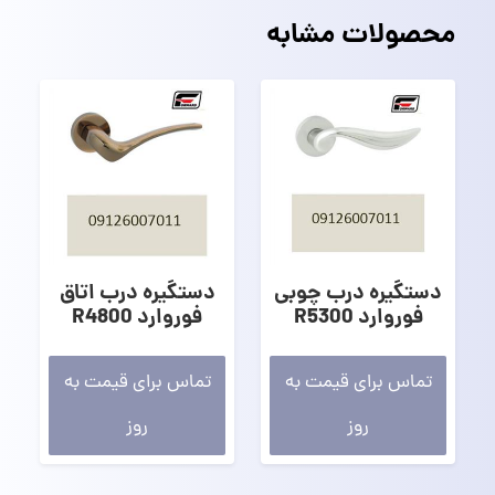
محصولات مشابه
دستگیره درب چوبی
دستگیره درب اتاق
فوروارد R5300
فوروارد R4800
تماس برای قیمت به
تماس برای قیمت به
روز
روز