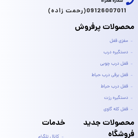
شماره همراه
09126007011(رحمت زاده)
محصولات پرفروش
مغزی قفل
دستگیره درب
قفل درب چوبی
قفل برقی درب حیاط
قفل درب حیاط
دستگیره رزت
قفل کله گاوی
محصولات جدید
خدمات
فروشگاه
کانال تلگرام