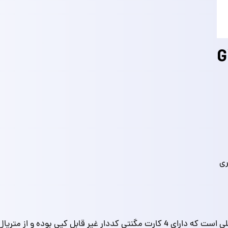
دستگیره گرد GVI یکی از مدل های قفل های گرد هتلی است که دارای 4 کارت مگنتی کد