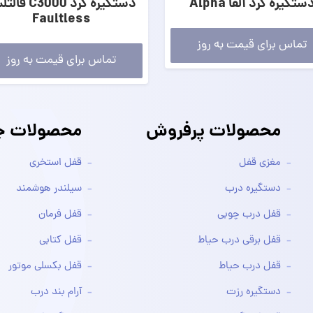
ستگیره گرد آلفا Alpha
دستگیره گرد C3000
Faultless
تماس برای قیمت به روز
تماس برای قیمت به روز
محصولات پرفروش
محصولات جد
مغزی قفل
قفل استخری
دستگیره درب
سیلندر هوشمند
قفل درب چوبی
قفل فرمان
قفل برقی درب حیاط
قفل کتابی
قفل درب حیاط
قفل بکسلی موتور
دستگیره رزت
آرام بند درب