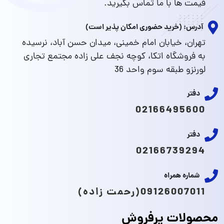
قیمت ها با ما تماس بگیرید.
آدرس: (خرید حضوری امکان پذیر است)
تهران، خیابان امام خمینی، میدان حسن آباد، نرسیده
به فروشگاه اتکا، کوچه نجف علی زاده مجتمع تجاری
لورنزو طبقه سوم واحد 36
دفتر
02166495600
دفتر
02166739294
شماره همراه
09126007011(رحمت زاده)
محصولات پرفروش