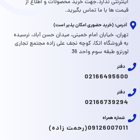
اینترنتی ندارد.جهت خرید محصولات و اطلاع از
قیمت ها با ما تماس بگیرید.
آدرس: (خرید حضوری امکان پذیر است)
تهران، خیابان امام خمینی، میدان حسن آباد، نرسیده
به فروشگاه اتکا، کوچه نجف علی زاده مجتمع تجاری
لورنزو طبقه سوم واحد 36
دفتر
02166495600
دفتر
02166739294
شماره همراه
09126007011(رحمت زاده)