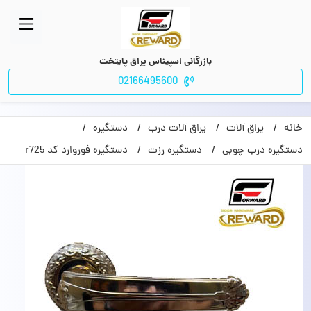
بازرگانی اسپیناس یراق پایتخت
02166495600
خانه
یراق آلات
یراق آلات درب
دستگیره
دستگیره درب چوبی
دستگیره رزت
دستگیره فوروارد کد r725