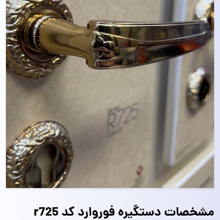
مشخصات دستگیره فوروارد کد r725