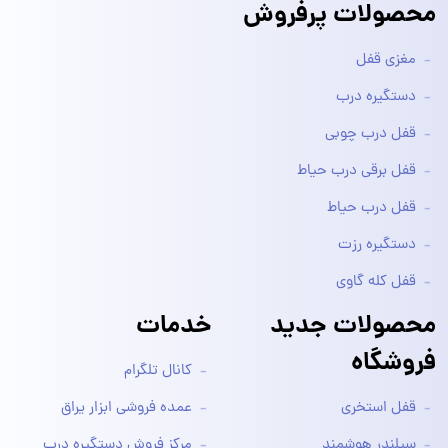
محصولات پرفروش
مغزی قفل
دستگیره درب
قفل درب چوبی
قفل برقی درب حیاط
قفل درب حیاط
دستگیره رزت
قفل کله گاوی
محصولات جدید
خدمات
فروشگاه
کانال تلگرام
قفل استخری
عمده فروشی ابزار یراق
سیلندر هوشمند
مرکز فروش دستگیره درب