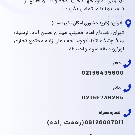
اینترنتی ندارد.جهت خرید محصولات و اطلاع از
قیمت ها با ما تماس بگیرید.
آدرس: (خرید حضوری امکان پذیر است)
تهران، خیابان امام خمینی، میدان حسن آباد، نرسیده
به فروشگاه اتکا، کوچه نجف علی زاده مجتمع تجاری
لورنزو طبقه سوم واحد 36
دفتر
02166495600
دفتر
02166739294
شماره همراه
09126007011(رحمت زاده)