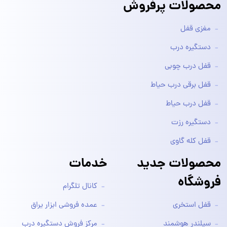
محصولات پرفروش
مغزی قفل
دستگیره درب
قفل درب چوبی
قفل برقی درب حیاط
قفل درب حیاط
دستگیره رزت
قفل کله گاوی
محصولات جدید
خدمات
فروشگاه
کانال تلگرام
قفل استخری
عمده فروشی ابزار یراق
سیلندر هوشمند
مرکز فروش دستگیره درب