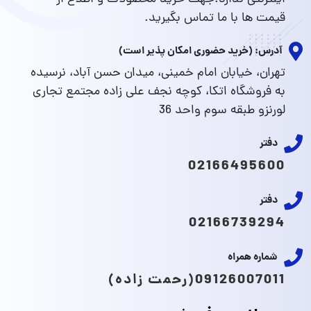
قیمت ها با ما تماس بگیرید.
آدرس: (خرید حضوری امکان پذیر است)
تهران، خیابان امام خمینی، میدان حسن آباد، نرسیده
به فروشگاه اتکا، کوچه نجف علی زاده مجتمع تجاری
لورنزو طبقه سوم واحد 36
دفتر
02166495600
دفتر
02166739294
شماره همراه
09126007011(رحمت زاده)