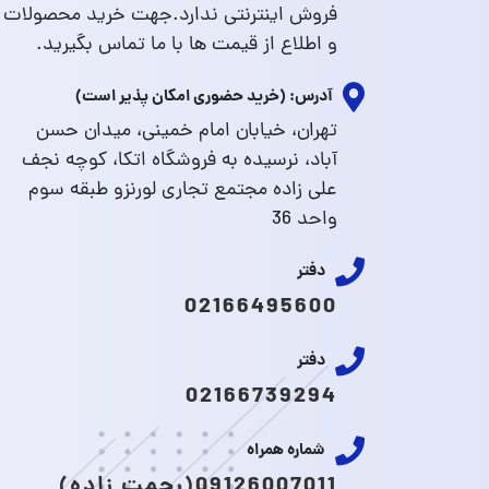
فروش اینترنتی ندارد.جهت خرید محصولات
و اطلاع از قیمت ها با ما تماس بگیرید.
آدرس: (خرید حضوری امکان پذیر است)
تهران، خیابان امام خمینی، میدان حسن
آباد، نرسیده به فروشگاه اتکا، کوچه نجف
علی زاده مجتمع تجاری لورنزو طبقه سوم
واحد 36
دفتر
02166495600
دفتر
02166739294
شماره همراه
09126007011(رحمت زاده)