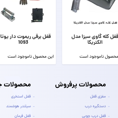
فل کله گاوی سیزا مدل
قفل برقی ریموت دار یوت
الکتریکا
1093
محصول ناموجود است
این محصول ناموجود است
محصولات پرفروش
محصولات جد
مغزی قفل
قفل استخری
دستگیره درب
سیلندر هوشمند
قفل درب چوبی
قفل فرمان