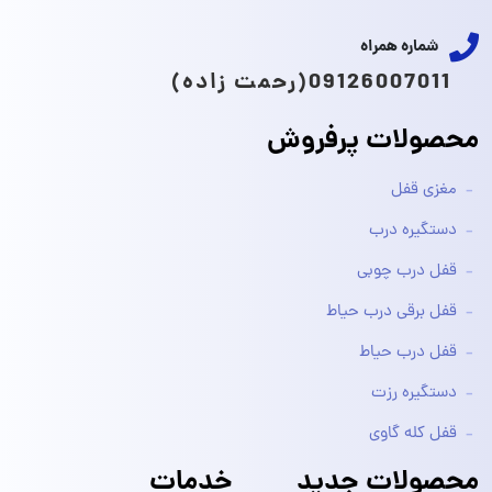
شماره همراه
09126007011(رحمت زاده)
محصولات پرفروش
مغزی قفل
دستگیره درب
قفل درب چوبی
قفل برقی درب حیاط
قفل درب حیاط
دستگیره رزت
قفل کله گاوی
محصولات جدید
خدمات