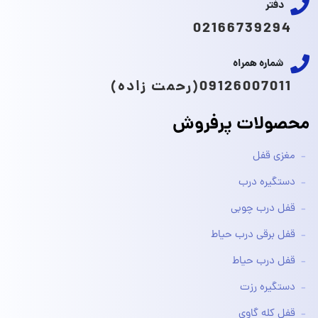
دفتر
02166739294
شماره همراه
09126007011(رحمت زاده)
محصولات پرفروش
مغزی قفل
دستگیره درب
قفل درب چوبی
قفل برقی درب حیاط
قفل درب حیاط
دستگیره رزت
قفل کله گاوی