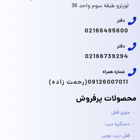
لورنزو طبقه سوم واحد 36
دفتر
02166495600
دفتر
02166739294
شماره همراه
09126007011(رحمت زاده)
محصولات پرفروش
مغزی قفل
دستگیره درب
قفل درب چوبی