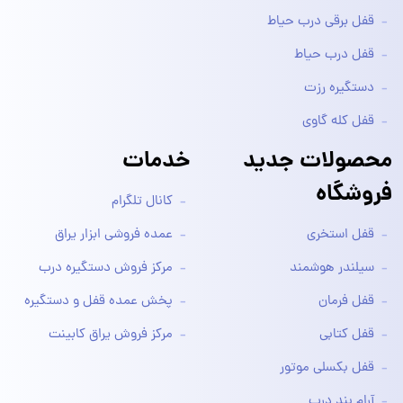
قفل برقی درب حیاط
قفل درب حیاط
دستگیره رزت
قفل کله گاوی
محصولات جدید
خدمات
فروشگاه
کانال تلگرام
قفل استخری
عمده فروشی ابزار یراق
سیلندر هوشمند
مرکز فروش دستگیره درب
قفل فرمان
پخش عمده قفل و دستگیره
قفل کتابی
مرکز فروش یراق کابینت
قفل بکسلی موتور
آرام بند درب