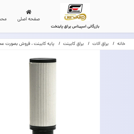
صفحه اصلی
محص
بازرگانی اسپیناس یراق پایتخت
خانه
یراق آلات
یراق کابینت
پایه کابینت ، فروش بصورت عم