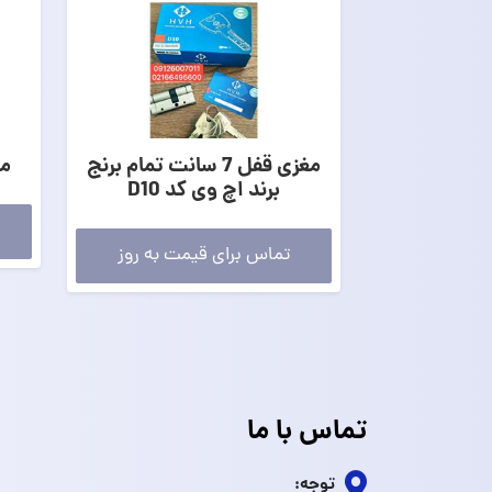
مغزی قفل 7 سانت تمام برنج
مغ
برند اچ وی کد D10
تماس برای قیمت به روز
تماس با ما
توجه: