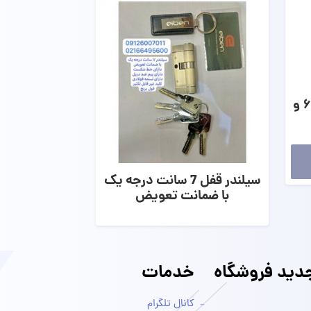
مغزی قفل فوروارد فاصله ۶۰ و
سیلندر قفل 7 سانت درجه یک
با ضمانت تعویض
ید فروشگاه
خدمات
کانال تلگرام