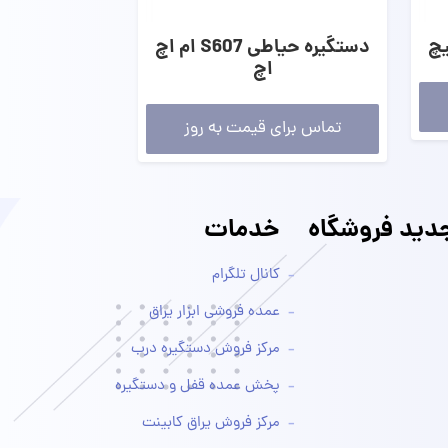
یچ
دستگیره حیاطی S607 ام اچ
اچ
تماس برای قیمت به روز
ید فروشگاه
خدمات
کانال تلگرام
عمده فروشی ابزار یراق
مرکز فروش دستگیره درب
پخش عمده قفل و دستگیره
مرکز فروش یراق کابینت