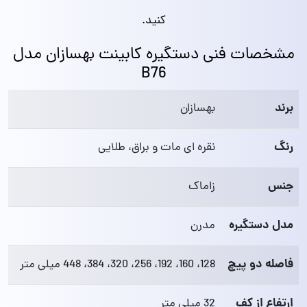
کنید.
مشخصات فنی دستگیره کابینت بهسازان مدل
B76
برند
بهسازان
رنگ
نقره ای مات و براق، طلایی
جنس
زاماک
مدل دستگیره
مدرن
فاصله دو پیچ
128، 160، 192، 256، 320، 384، 448 میلی متر
ارتفاع از کف
32 میلی متر