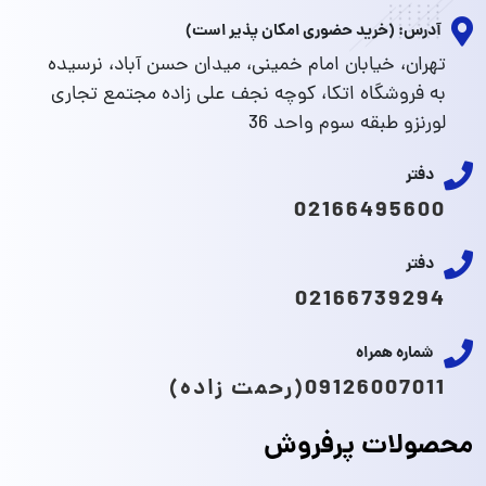
آدرس: (خرید حضوری امکان پذیر است)
تهران، خیابان امام خمینی، میدان حسن آباد، نرسیده
به فروشگاه اتکا، کوچه نجف علی زاده مجتمع تجاری
لورنزو طبقه سوم واحد 36
دفتر
02166495600
دفتر
02166739294
شماره همراه
09126007011(رحمت زاده)
محصولات پرفروش