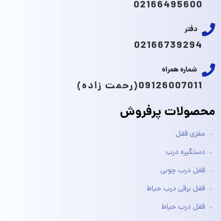
02166495600
دفتر
02166739294
شماره همراه
09126007011(رحمت زاده)
محصولات پرفروش
مغزی قفل
دستگیره درب
قفل درب چوبی
قفل برقی درب حیاط
قفل درب حیاط