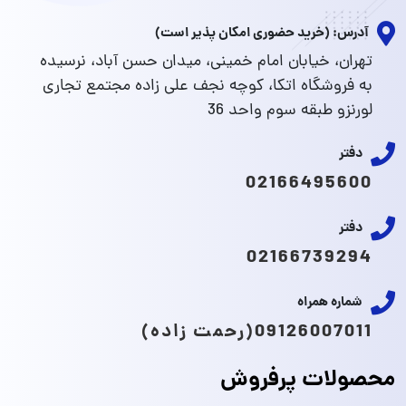
آدرس: (خرید حضوری امکان پذیر است)
تهران، خیابان امام خمینی، میدان حسن آباد، نرسیده
به فروشگاه اتکا، کوچه نجف علی زاده مجتمع تجاری
لورنزو طبقه سوم واحد 36
دفتر
02166495600
دفتر
02166739294
شماره همراه
09126007011(رحمت زاده)
محصولات پرفروش