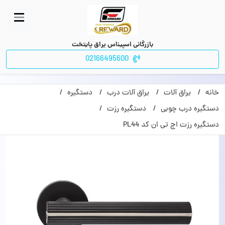
بازرگانی اسپیناس یراق پایتخت
02166495600
خانه
یراق آلات
یراق آلات درب
دستگیره
دستگیره درب چوبی
دستگیره رزت
دستگیره رزت اچ تی ان کد PL44