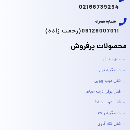
02166739294
شماره همراه
09126007011(رحمت زاده)
محصولات پرفروش
مغزی قفل
دستگیره درب
قفل درب چوبی
قفل برقی درب حیاط
قفل درب حیاط
دستگیره رزت
قفل کله گاوی