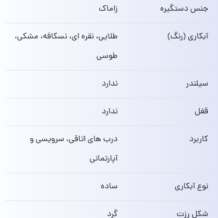
جنس دستگیره
زاماک
آبکاری (رنگ)
طلایی، نقره ای، نسکافه، مشکی،
طوسی
سیلندر
ندارد
قفل
ندارد
کاربرد
درب های اتاقی، سرویسی و
آپارتمانی
نوع آبکاری
ساده
شکل رزت
گرد