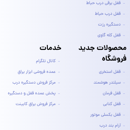
قفل برقی درب حیاط
قفل درب حیاط
دستگیره رزت
قفل کله گاوی
محصولات جدید
خدمات
فروشگاه
کانال تلگرام
قفل استخری
عمده فروشی ابزار یراق
سیلندر هوشمند
مرکز فروش دستگیره درب
قفل فرمان
پخش عمده قفل و دستگیره
قفل کتابی
مرکز فروش یراق کابینت
قفل بکسلی موتور
آرام بند درب