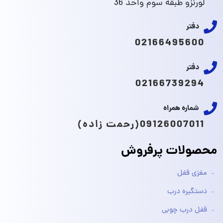
لورنزو طبقه سوم واحد 36
دفتر
02166495600
دفتر
02166739294
شماره همراه
09126007011(رحمت زاده)
محصولات پرفروش
مغزی قفل
دستگیره درب
قفل درب چوبی