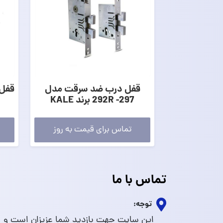
قفل درب ضد سرقت مدل
قفل 
292R -297 برند KALE
تماس برای قیمت به روز
تماس با ما
توجه:
این سایت جهت بازدید شما عزیزان است و