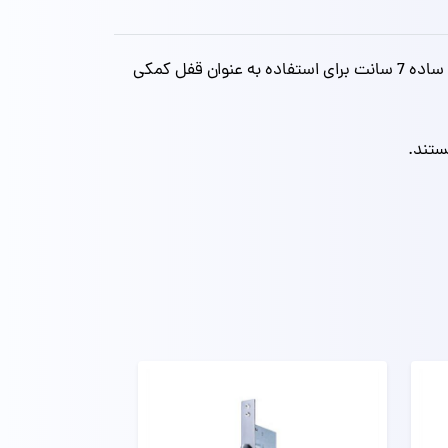
در این مدل از قفل درب چوبی ضد سرقت از یک عدد سیلندر کامپیوتری برنجی 7 سانت جهت قفل اصلی و یک مغزی کلید ساده 7 سانت برای استفاده به عنوان قفل کمکی
ستند.