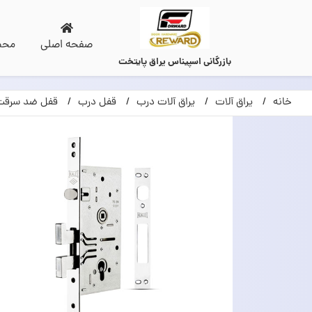
صفحه اصلی
محص
بازرگانی اسپیناس یراق پایتخت
خانه
یراق آلات
یراق آلات درب
قفل درب
قفل ضد سرقت