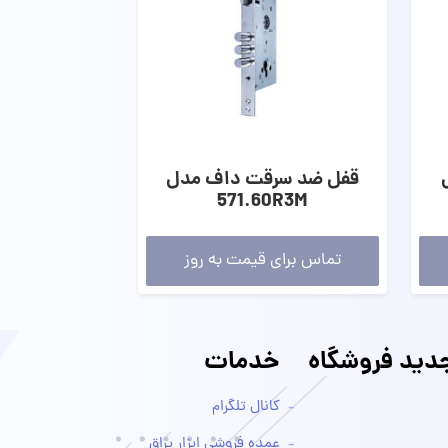
قفل ضد سرقت داف مدل
571.60R3M
تماس برای قیمت به روز
ید فروشگاه
خدمات
کانال تلگرام
عمده فروشی ابزار یراق