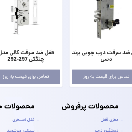
ضد سرقت درب چوبی برند
قفل ضد سرقت کالی مدل
دسی
چنگکی 297-292
تماس برای قیمت به روز
تماس برای قیمت به روز
محصولات پرفروش
محصولات جد
مغزی قفل
قفل استخری
دستگیره درب
سیلندر هوشمند