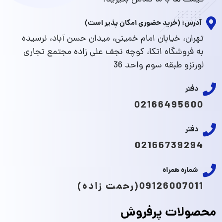
آدرس: (خرید حضوری امکان پذیر است)
تهران، خیابان امام خمینی، میدان حسن آباد، نرسیده
به فروشگاه اتکا، کوچه نجف علی زاده مجتمع تجاری
لورنزو طبقه سوم واحد 36
دفتر
02166495600
دفتر
02166739294
شماره همراه
09126007011(رحمت زاده)
محصولات پرفروش