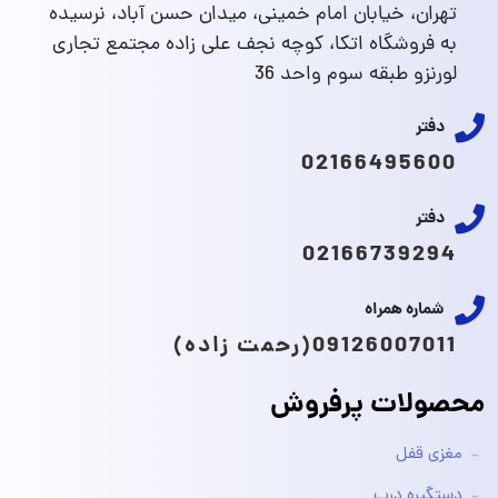
تهران، خیابان امام خمینی، میدان حسن آباد، نرسیده
به فروشگاه اتکا، کوچه نجف علی زاده مجتمع تجاری
لورنزو طبقه سوم واحد 36
دفتر
02166495600
دفتر
02166739294
شماره همراه
09126007011(رحمت زاده)
محصولات پرفروش
مغزی قفل
دستگیره درب