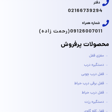
دفتر
02166739294
شماره همراه
09126007011(رحمت زاده)
محصولات پرفروش
مغزی قفل
دستگیره درب
قفل درب چوبی
قفل برقی درب حیاط
قفل درب حیاط
دستگیره رزت
قفل کله گاوی