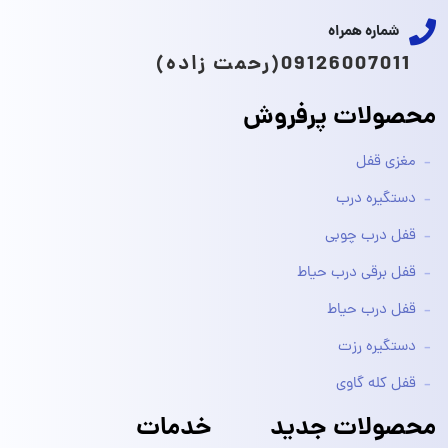
شماره همراه
09126007011(رحمت زاده)
محصولات پرفروش
مغزی قفل
دستگیره درب
قفل درب چوبی
قفل برقی درب حیاط
قفل درب حیاط
دستگیره رزت
قفل کله گاوی
محصولات جدید
خدمات