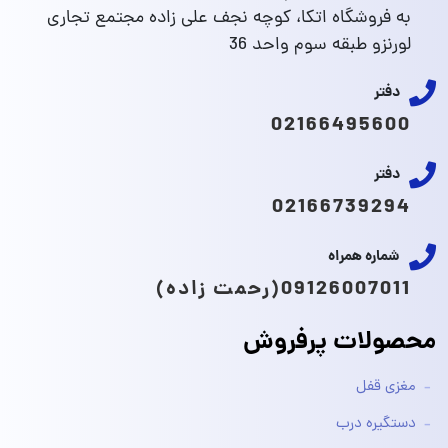
به فروشگاه اتکا، کوچه نجف علی زاده مجتمع تجاری
لورنزو طبقه سوم واحد 36
دفتر
02166495600
دفتر
02166739294
شماره همراه
09126007011(رحمت زاده)
محصولات پرفروش
مغزی قفل
دستگیره درب