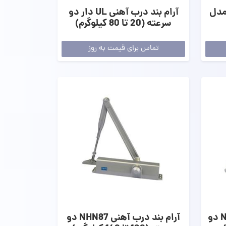
 مدل
آرام بند درب آهنی UL دار دو
سرعته (20 تا 80 کیلوگرم)
تماس برای قیمت به روز
آرام بند درب آهنی NHN350 دو
آرام بند درب آهنی NHN87 دو