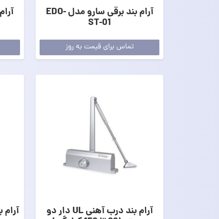
آرام بند برقی سارو مدل EDO-
آرام
ST-01
تماس برای قیمت به روز
آرام بند درب آهنی UL دار دو