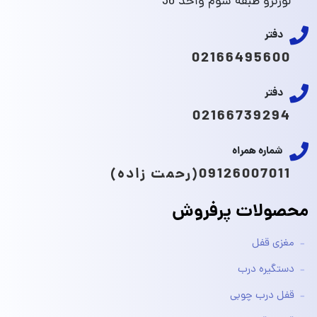
لورنزو طبقه سوم واحد 36
دفتر
02166495600
دفتر
02166739294
شماره همراه
09126007011(رحمت زاده)
محصولات پرفروش
مغزی قفل
دستگیره درب
قفل درب چوبی