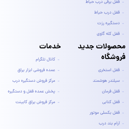
قفل برقی درب حیاط
قفل درب حیاط
دستگیره رزت
قفل کله گاوی
محصولات جدید
خدمات
فروشگاه
کانال تلگرام
قفل استخری
عمده فروشی ابزار یراق
سیلندر هوشمند
مرکز فروش دستگیره درب
قفل فرمان
پخش عمده قفل و دستگیره
قفل کتابی
مرکز فروش یراق کابینت
قفل بکسلی موتور
آرام بند درب